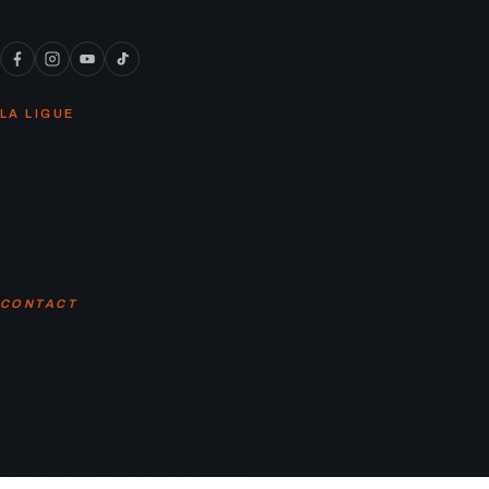
« On y joue le vrai soccer ! »
LA LIGUE
Calendrier
Équipes
Classement
Actualités
Contact
CONTACT
contact@laligaf.ca
Parc Martin-Luther-King, Montreal
© 2026 LA LIGAF. Tous droits réservés.