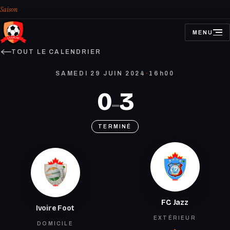
Saison
MENU
OUVRIR
LE
MENU
TOUT LE CALENDRIER
SAMEDI 29 JUIN 2024
·
16h00
0
3
–
TERMINÉ
FC Jazz
Ivoire Foot
EXTÉRIEUR
DOMICILE