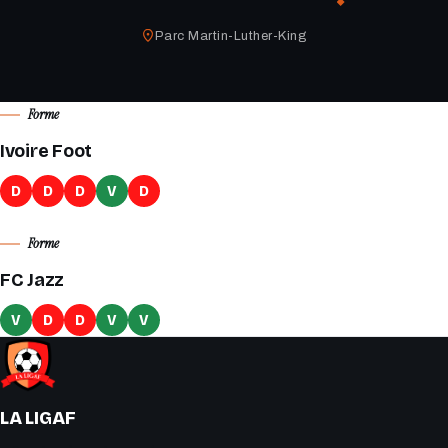
Parc Martin-Luther-King
Forme
Ivoire Foot
D
D
D
V
D
Forme
FC Jazz
V
D
D
V
V
LA LIGAF