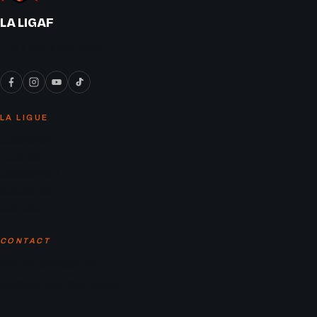
LA LIGAF
« On y joue le vrai soccer ! »
LA LIGUE
Calendrier
Équipes
Classement
Actualités
Contact
CONTACT
contact@laligaf.ca
Parc Martin-Luther-King, Montreal