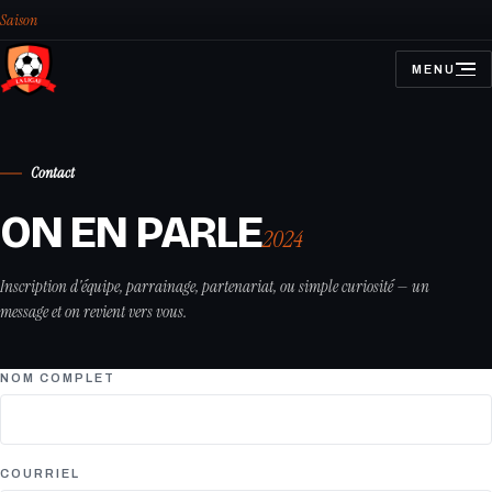
Saison
MENU
OUVRIR
LE
MENU
Contact
ON EN PARLE
2024
Inscription d'équipe, parrainage, partenariat, ou simple curiosité — un
message et on revient vers vous.
NOM COMPLET
COURRIEL