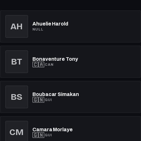
AH
Ahuelie Harold
NULL
Bonaventure Tony
BT
🇨🇦
CAN
Boubacar Simakan
BS
🇬🇳
GUI
Camara Morlaye
CM
🇬🇳
GUI