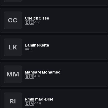
Cheick Cisse
CC
🇨🇮
CIV
LK
Lamine Keita
NULL
Mansare Mohamed
MM
🇬🇳
GUI
Rmili Imad-Dine
RI
🇨🇦
CAN