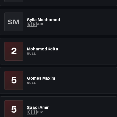
Sylla Moahamed
SM
🇬🇳
GUI
2
Mohamed Keita
NULL
5
Gomes Maxim
NULL
5
Saadi Amir
🇨🇮
CIV