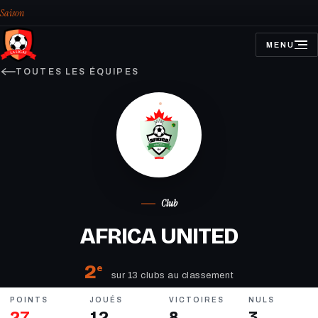
Saison
MENU
OUVRIR
LE
MENU
TOUTES LES ÉQUIPES
Club
AFRICA UNITED
2
e
sur 13 clubs au classement
POINTS
JOUÉS
VICTOIRES
NULS
27
12
8
3