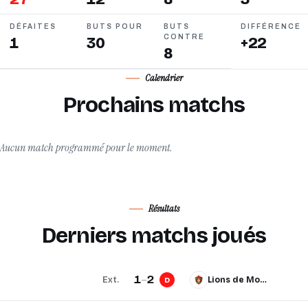
DÉFAITES
BUTS POUR
BUTS
DIFFÉRENCE
CONTRE
1
30
+22
8
Calendrier
Prochains matchs
Aucun match programmé pour le moment.
Résultats
Derniers matchs joués
1
–
2
Ext.
Lions de Montreal
D