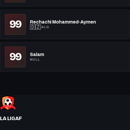
99
Rechachi Mohammed-Aymen
🇩🇿
ALG
99
Salam
NULL
LA LIGAF
« On y joue le vrai soccer ! »