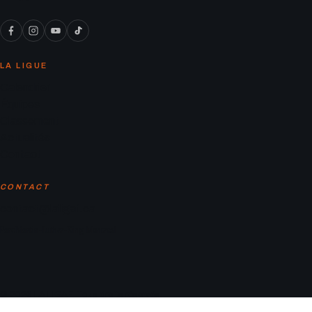
LA LIGUE
Calendrier
Équipes
Classement
Actualités
Contact
CONTACT
contact@laligaf.ca
Parc Martin-Luther-King, Montreal
© 2026 LA LIGAF. Tous droits réservés.
Mentions légales
Politique de confidentialité
Conditions d’utilisation