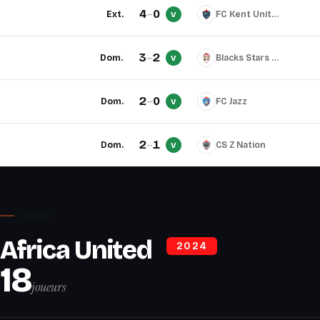
4
–
0
Ext.
FC Kent United
V
3
–
2
Dom.
Blacks Stars Ghana
V
2
–
0
Dom.
FC Jazz
V
2
–
1
Dom.
CS Z Nation
V
L'effectif
Africa United
2024
18
joueurs