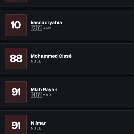
10
kessaci yahia
🇨🇦
CAN
88
Mohammed Cissé
NULL
91
Mlah Rayan
🇲🇦
MAR
91
Nilmar
NULL