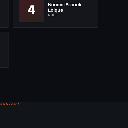
4
Noumsi Franck
Loique
NULL
CONTACT
contact@laligaf.ca
Parc Martin-Luther-King, Montreal