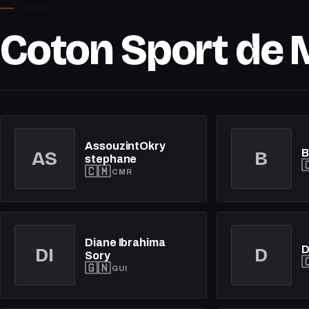
L'effectif
Coton Sport de 
AssouzintOkry
B
AS
B
stephane

🇨🇲
CMR
Diane Ibrahima
D
DI
D
Sory

🇬🇳
GUI