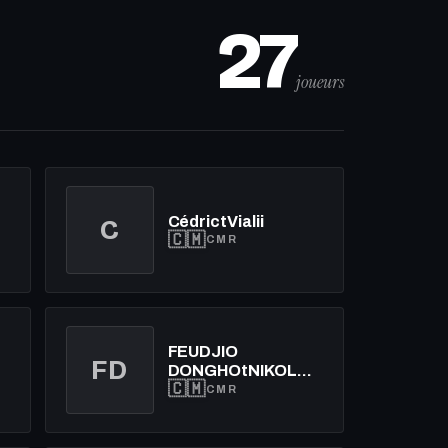
27
joueurs
CédrictVialii
C
🇨🇲
CMR
FEUDJIO
FD
DONGHOtNIKOLAOU
🇨🇲
DARGENT
CMR