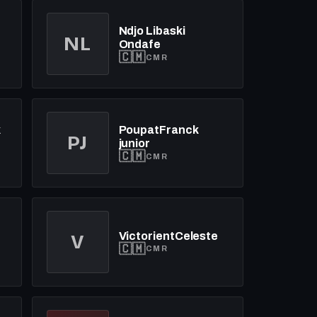
Ndjo Libaski
NL
Ondafe
🇨🇲
CMR
k
PoupatFranck
PJ
junior
🇨🇲
CMR
VictorientCeleste
V
🇨🇲
CMR