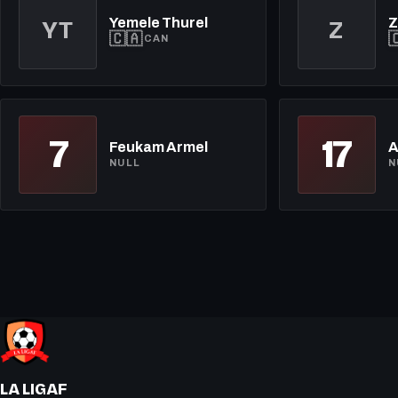
Yemele Thurel
Z
YT
Z
🇨🇦

CAN
7
17
Feukam Armel
A
NULL
N
LA LIGAF