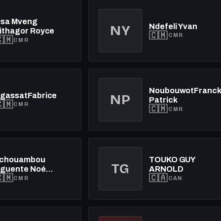
ssa Mveng
Ndefeli Yvan
NY
ithagor Royce
🇨🇲
CMR
🇲
CMR
NoubouwotFranc
gassatFabrice
NP
Patrick
🇲
CMR
🇨🇲
CMR
chouambou
TOUKO GUY
TG
guente Noé
ARNOLD
🇲
🇨🇦
amuel
CMR
CAN