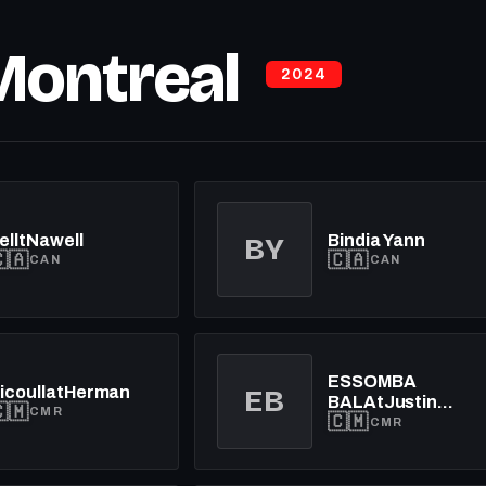
Montreal
2024
elltNawell
Bindia Yann
BY
🇦
🇨🇦
CAN
CAN
ESSOMBA
icoullatHerman
EB
BALAtJustin
🇲
CMR
🇨🇲
Richard
CMR