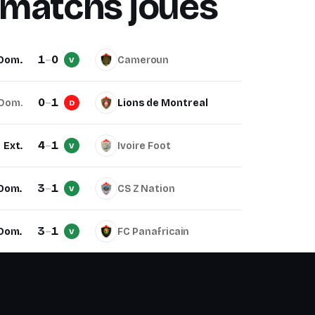
 matchs joués
1
–
0
Dom.
Cameroun
V
0
–
1
Dom.
Lions de Montreal
D
4
–
1
Ext.
Ivoire Foot
V
3
–
1
Dom.
CS Z Nation
V
3
–
1
Dom.
FC Panafricain
V