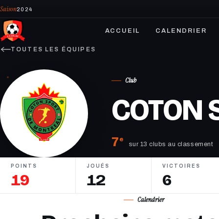
Saison
2024
ACCUEIL
CALENDRIER
TOUTES LES ÉQUIPES
Club
COTON 
7
e
sur 13 clubs au classement
POINTS
JOUÉS
VICTOIRES
19
12
6
Calendrier