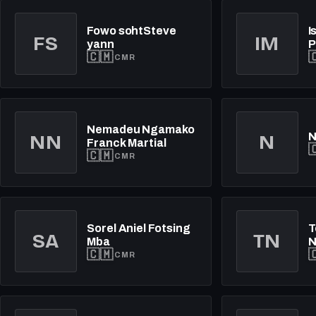
Fowo sohtSteve
I
FS
IM
yann
P
🇨🇲

CMR
Nemadeu Ngamako
N
NN
N
Franck Martial

🇨🇲
CMR
Sorel Aniel Fotsing
T
SA
TN
Mba
N
🇨🇲

M
CMR