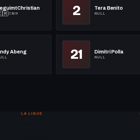
2
eguimtChristian
Tera Benito
🇲
CMR
NULL
21
ndy Abeng
Dimitri Polla
ULL
NULL
LA LIGUE
Calendrier
Équipes
Classement