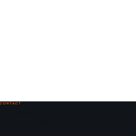
CONTACT
contact@laligaf.ca
Parc Martin-Luther-King, Montreal