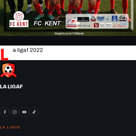
L
a ligaf 2022
LA LIGAF
« On y joue le vrai soccer ! »
LA LIGUE