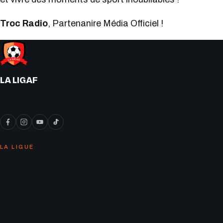
Troc Radio
, Partenanire Média Officiel !
LA LIGAF
« On y joue le vrai soccer ! »
LA LIGUE
Calendrier
Équipes
Classement
Actualités
Contact