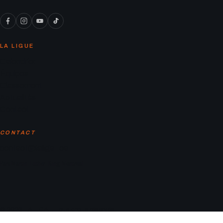
LA LIGUE
Calendrier
Équipes
Classement
Actualités
Contact
CONTACT
contact@laligaf.ca
Parc Martin-Luther-King, Montreal
© 2026 LA LIGAF. Tous droits réservés.
Mentions légales
Politique de confidentialité
Conditions d’utilisation