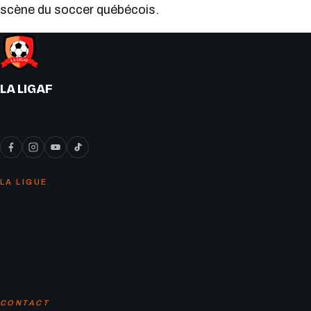
scène du soccer québécois.
LA LIGAF
« On y joue le vrai soccer ! »
LA LIGUE
Calendrier
Équipes
Classement
Actualités
Contact
CONTACT