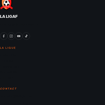
LA LIGAF
« On y joue le vrai soccer ! »
LA LIGUE
Calendrier
Équipes
Classement
Actualités
Contact
CONTACT
contact@laligaf.ca
Parc Martin-Luther-King, Montreal