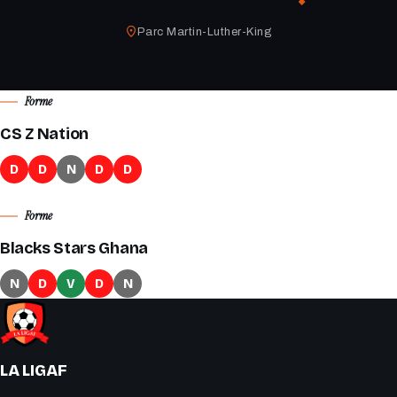
Parc Martin-Luther-King
Forme
CS Z Nation
D
D
N
D
D
Forme
Blacks Stars Ghana
N
D
V
D
N
LA LIGAF