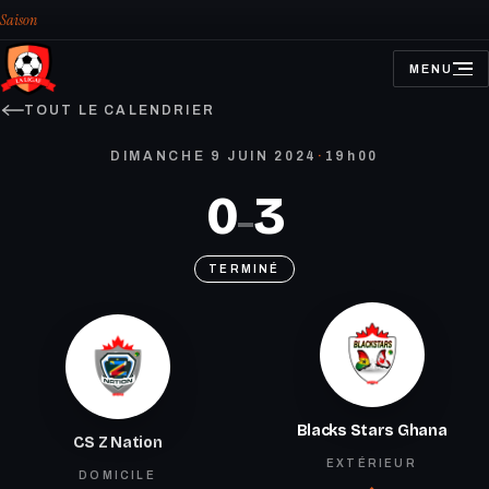
Saison
MENU
OUVRIR
LE
MENU
TOUT LE CALENDRIER
DIMANCHE 9 JUIN 2024
·
19h00
0
3
–
TERMINÉ
Blacks Stars Ghana
CS Z Nation
EXTÉRIEUR
DOMICILE