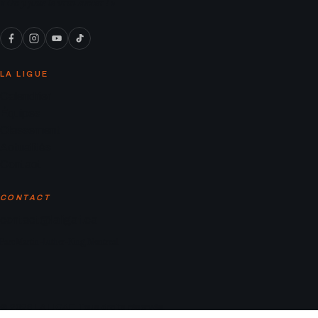
« On y joue le vrai soccer ! »
LA LIGUE
Calendrier
Équipes
Classement
Actualités
Contact
CONTACT
contact@laligaf.ca
Parc Martin-Luther-King, Montreal
© 2026 LA LIGAF. Tous droits réservés.