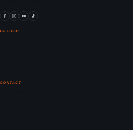
« On y joue le vrai soccer ! »
LA LIGUE
Calendrier
Équipes
Classement
Actualités
Contact
CONTACT
contact@laligaf.ca
Parc Martin-Luther-King, Montreal
© 2026 LA LIGAF. Tous droits réservés.