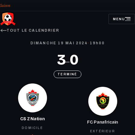
Saison
MENU
OUVRIR
LE
MENU
TOUT LE CALENDRIER
DIMANCHE 19 MAI 2024
·
19h00
3
0
–
TERMINÉ
CS Z Nation
FC Panafricain
DOMICILE
EXTÉRIEUR