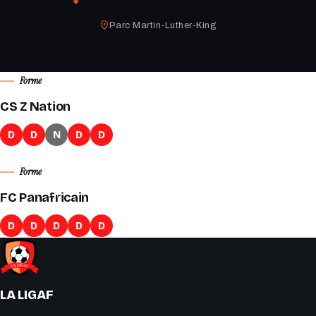
Parc Martin-Luther-King
Forme
CS Z Nation
D
D
N
D
D
Forme
FC Panafricain
D
D
D
D
D
LA LIGAF