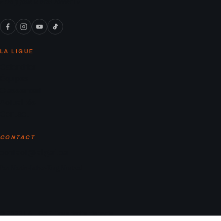
« On y joue le vrai soccer ! »
LA LIGUE
Calendrier
Équipes
Classement
Actualités
Contact
CONTACT
contact@laligaf.ca
Parc Martin-Luther-King, Montreal
© 2026 LA LIGAF. Tous droits réservés.