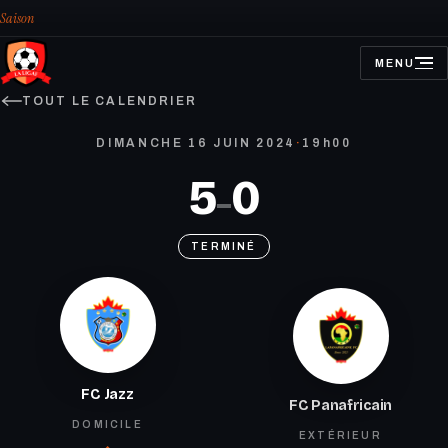
Saison
MENU
OUVRIR
LE
MENU
TOUT LE CALENDRIER
DIMANCHE 16 JUIN 2024
·
19h00
5
0
–
TERMINÉ
FC Jazz
FC Panafricain
DOMICILE
EXTÉRIEUR