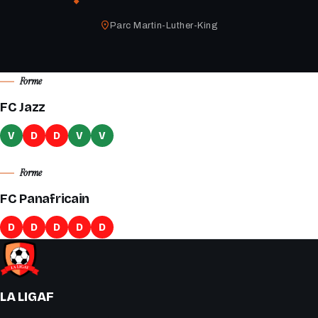
Parc Martin-Luther-King
Forme
FC Jazz
V
D
D
V
V
Forme
FC Panafricain
D
D
D
D
D
LA LIGAF