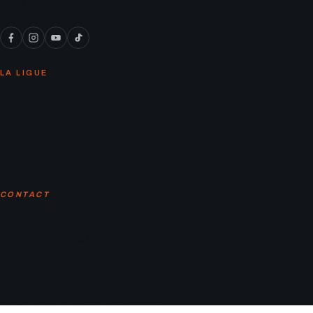
« On y joue le vrai soccer ! »
LA LIGUE
Calendrier
Équipes
Classement
Actualités
Contact
CONTACT
contact@laligaf.ca
Parc Martin-Luther-King, Montreal
© 2026 LA LIGAF. Tous droits réservés.