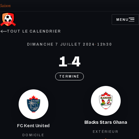
Saison
MENU
OUVRIR
LE
MENU
TOUT LE CALENDRIER
DIMANCHE 7 JUILLET 2024
·
12h30
1
4
–
TERMINÉ
Blacks Stars Ghana
FC Kent United
EXTÉRIEUR
DOMICILE