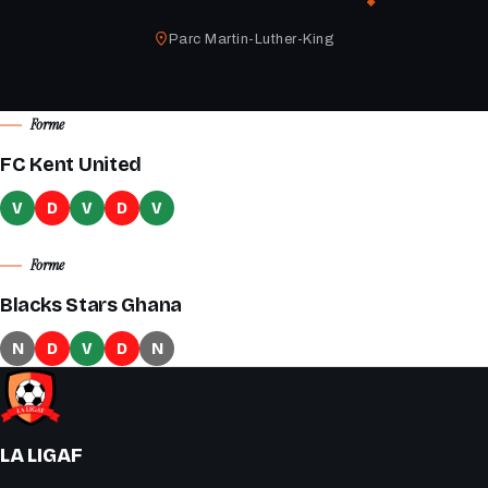
Parc Martin-Luther-King
Forme
FC Kent United
V
D
V
D
V
Forme
Blacks Stars Ghana
N
D
V
D
N
LA LIGAF