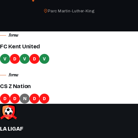
Parc Martin-Luther-King
Forme
FC Kent United
V
D
V
D
V
Forme
CS Z Nation
D
D
N
D
D
LA LIGAF