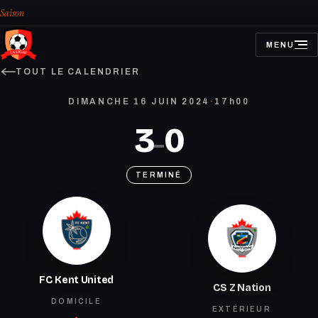
Saison
MENU
OUVRIR
LE
MENU
TOUT LE CALENDRIER
DIMANCHE 16 JUIN 2024
·
17h00
3
0
–
TERMINÉ
FC Kent United
CS Z Nation
DOMICILE
EXTÉRIEUR