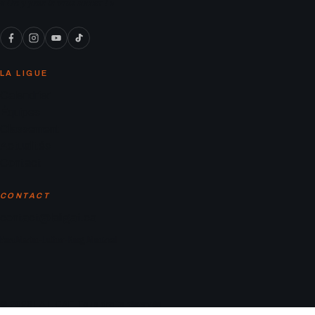
« On y joue le vrai soccer ! »
LA LIGUE
Calendrier
Équipes
Classement
Actualités
Contact
CONTACT
contact@laligaf.ca
Parc Martin-Luther-King, Montreal
© 2026 LA LIGAF. Tous droits réservés.