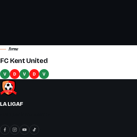
Forme
FC Kent United
V
D
V
D
V
LA LIGAF
« On y joue le vrai soccer ! »