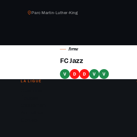
Parc Martin-Luther-King
Forme
FC Jazz
V
D
D
V
V
LA LIGUE
Calendrier
Équipes
Classement
Actualités
Contact