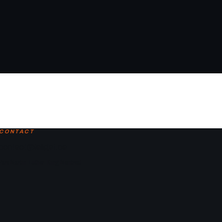
CONTACT
contact@laligaf.ca
Parc Martin-Luther-King, Montreal