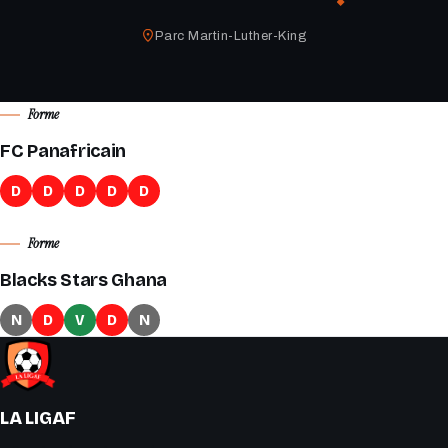
Parc Martin-Luther-King
Forme
FC Panafricain
D
D
D
D
D
Forme
Blacks Stars Ghana
N
D
V
D
N
LA LIGAF