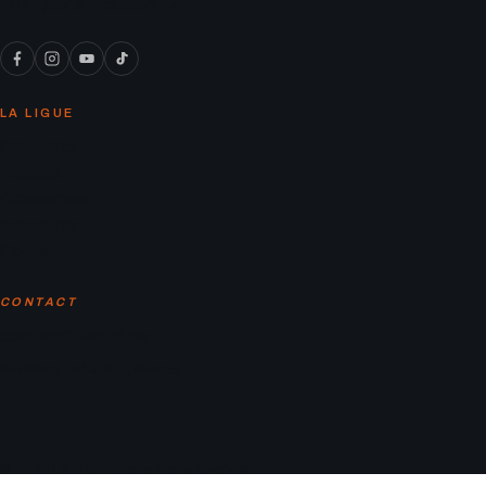
« On y joue le vrai soccer ! »
LA LIGUE
Calendrier
Équipes
Classement
Actualités
Contact
CONTACT
contact@laligaf.ca
Parc Martin-Luther-King, Montreal
© 2026 LA LIGAF. Tous droits réservés.