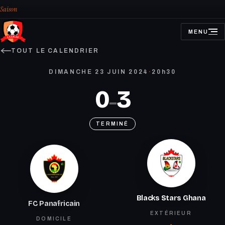
Saison
MENU
OUVRIR
LE
MENU
TOUT LE CALENDRIER
DIMANCHE 23 JUIN 2024
·
20h30
0
3
–
TERMINÉ
Blacks Stars Ghana
FC Panafricain
EXTÉRIEUR
DOMICILE