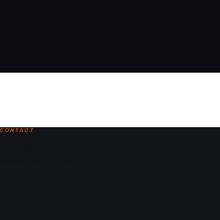
CONTACT
contact@laligaf.ca
Parc Martin-Luther-King, Montreal