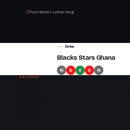
Parc Martin-Luther-King
Forme
Blacks Stars Ghana
N
D
V
D
N
LA LIGUE
Calendrier
Équipes
Classement
Actualités
Contact