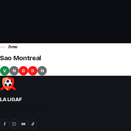
Forme
Sao Montreal
V
N
D
D
N
LA LIGAF
« On y joue le vrai soccer ! »