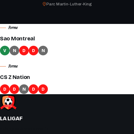
Parc Martin-Luther-King
Forme
Sao Montreal
V
N
D
D
N
Forme
CS Z Nation
D
D
N
D
D
LA LIGAF
« On y joue le vrai soccer ! »