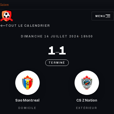
Saison
MENU
OUVRIR
LE
MENU
TOUT LE CALENDRIER
DIMANCHE 14 JUILLET 2024
·
18h00
1
1
–
TERMINÉ
Sao Montreal
CS Z Nation
DOMICILE
EXTÉRIEUR