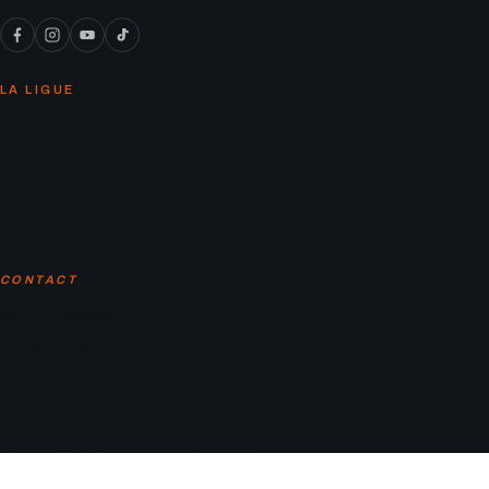
LA LIGUE
Calendrier
Équipes
Classement
Actualités
Contact
CONTACT
contact@laligaf.ca
Parc Martin-Luther-King, Montreal
© 2026 LA LIGAF. Tous droits réservés.
Mentions légales
Politique de confidentialité
Conditions d’utilisation