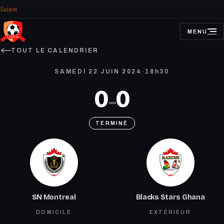
Saison
MENU
OUVRIR
LE
MENU
TOUT LE CALENDRIER
SAMEDI 22 JUIN 2024
·
18h30
0
0
–
TERMINÉ
SN Montreal
Blacks Stars Ghana
DOMICILE
EXTÉRIEUR