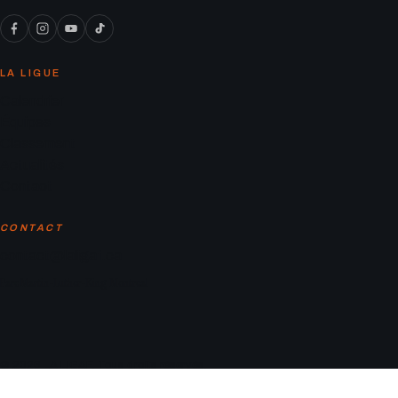
LA LIGUE
Calendrier
Équipes
Classement
Actualités
Contact
CONTACT
contact@laligaf.ca
Parc Martin-Luther-King, Montreal
© 2026 LA LIGAF. Tous droits réservés.
Mentions légales
Politique de confidentialité
Conditions d’utilisation