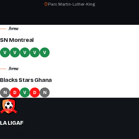
Parc Martin-Luther-King
Forme
SN Montreal
V
V
V
V
V
Forme
Blacks Stars Ghana
N
D
V
D
N
LA LIGAF
« On y joue le vrai soccer ! »