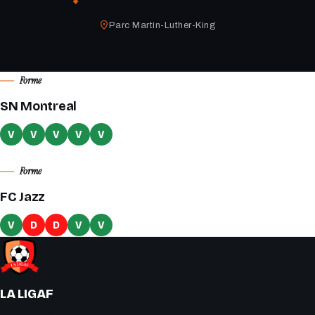
Parc Martin-Luther-King
Forme
SN Montreal
V
V
V
V
V
Forme
FC Jazz
V
D
D
V
V
LA LIGAF