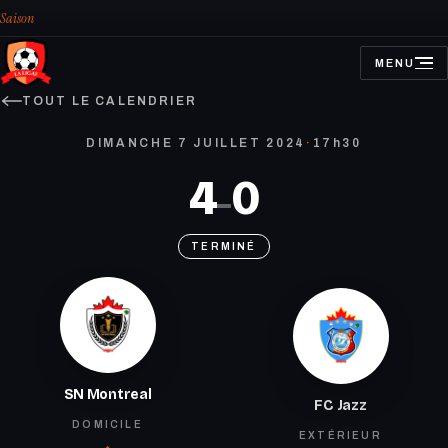
Saison
MENU
OUVRIR
LE
MENU
TOUT LE CALENDRIER
DIMANCHE 7 JUILLET 2024
·
17h30
4
0
–
TERMINÉ
SN Montreal
FC Jazz
DOMICILE
EXTÉRIEUR