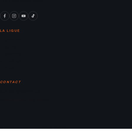
« On y joue le vrai soccer ! »
LA LIGUE
Calendrier
Équipes
Classement
Actualités
Contact
CONTACT
contact@laligaf.ca
Parc Martin-Luther-King, Montreal
© 2026 LA LIGAF. Tous droits réservés.