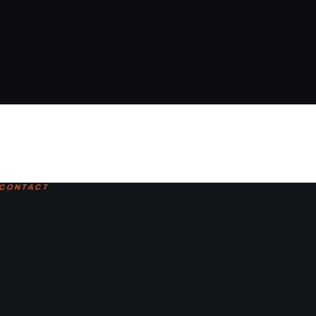
CONTACT
contact@laligaf.ca
Parc Martin-Luther-King, Montreal