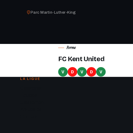
Parc Martin-Luther-King
Forme
FC Kent United
V
D
V
D
V
LA LIGUE
Calendrier
Équipes
Classement
Actualités
Contact