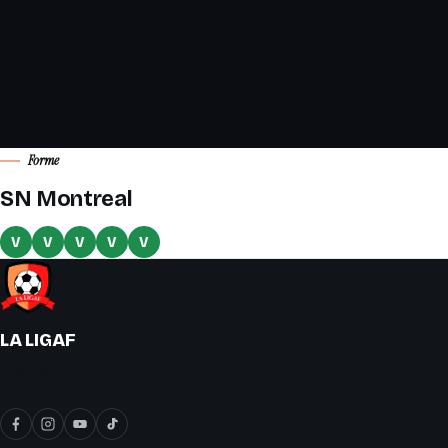
Forme
SN Montreal
V
V
V
V
V
LA LIGAF
« On y joue le vrai soccer ! »