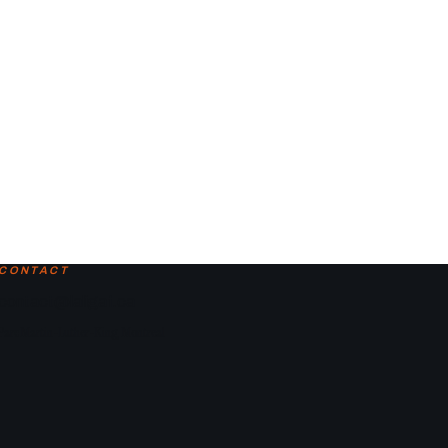
CONTACT
contact@laligaf.ca
Parc Martin-Luther-King, Montreal