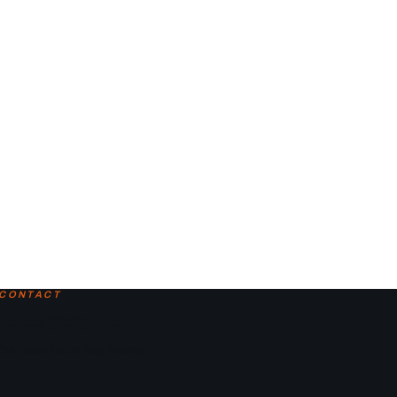
CONTACT
contact@laligaf.ca
Parc Martin-Luther-King, Montreal