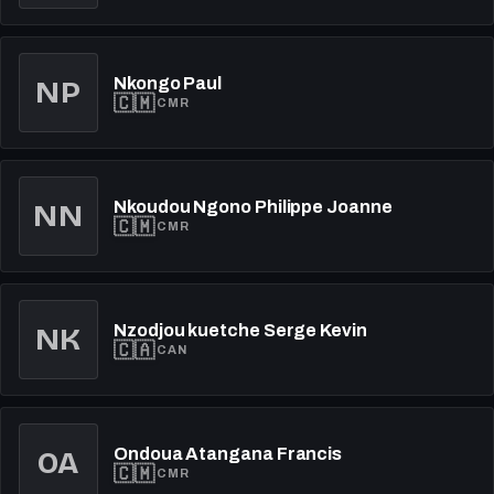
Nkongo Paul
NP
🇨🇲
CMR
Nkoudou Ngono Philippe Joanne
NN
🇨🇲
CMR
Nzodjou kuetche Serge Kevin
NK
🇨🇦
CAN
Ondoua Atangana Francis
OA
🇨🇲
CMR