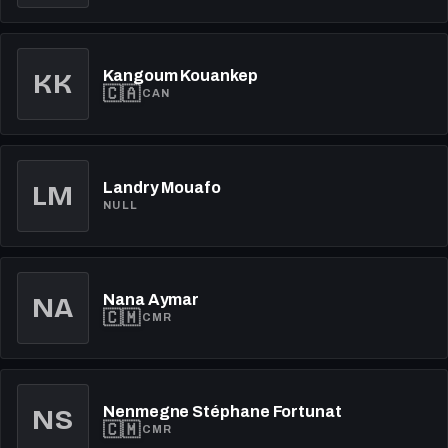
Kangoum Kouankep
KK
🇨🇦
CAN
LM
Landry Mouafo
NULL
Nana Aymar
NA
🇨🇲
CMR
Nenmegne Stéphane Fortunat
NS
🇨🇲
CMR