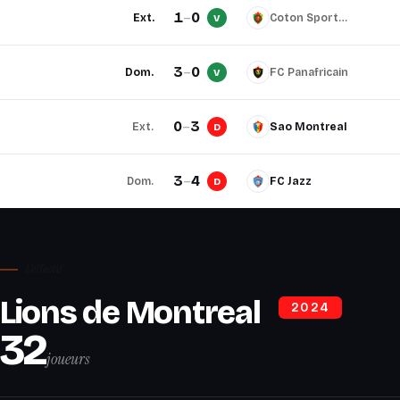
1
–
0
Ext.
Coton Sport de Montreal
V
3
–
0
Dom.
FC Panafricain
V
0
–
3
Ext.
Sao Montreal
D
3
–
4
Dom.
FC Jazz
D
L'effectif
Lions de Montreal
2024
32
joueurs