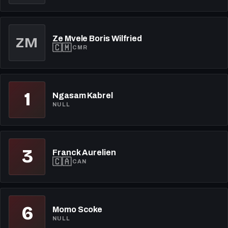
Ze Mvele Boris Wilfried
ZM
🇨🇲
CMR
1
Ngasam Kabrel
NULL
3
Franck Aurelien
🇨🇦
CAN
6
Momo Scoke
NULL