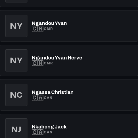
Ngandou Yvan
NY
🇨🇲
CMR
Ngandou Yvan Herve
NY
🇨🇲
CMR
Ngassa Christian
NC
🇨🇦
CAN
Nkabong Jack
NJ
🇨🇦
CAN