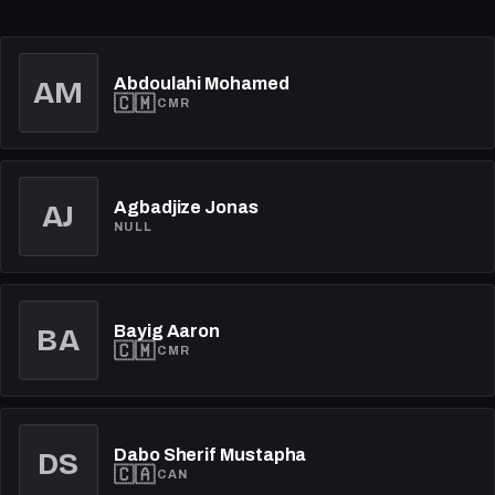
Abdoulahi Mohamed
AM
🇨🇲
CMR
AJ
Agbadjize Jonas
NULL
Bayig Aaron
BA
🇨🇲
CMR
Dabo Sherif Mustapha
DS
🇨🇦
CAN