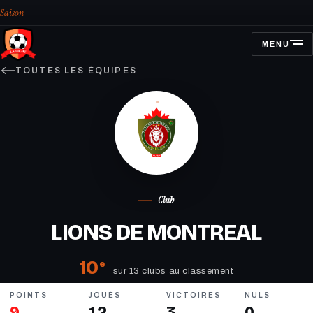
Saison
MENU
OUVRIR
LE
MENU
TOUTES LES ÉQUIPES
Club
LIONS DE MONTREAL
10
e
sur 13 clubs au classement
POINTS
JOUÉS
VICTOIRES
NULS
9
12
3
0