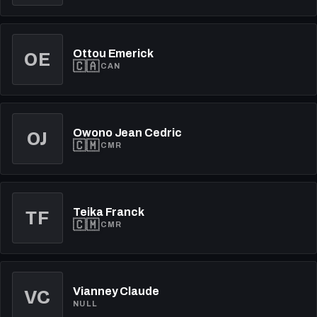
Ottou Emerick
OE
🇨🇦
CAN
Owono Jean Cedric
OJ
🇨🇲
CMR
Teika Franck
TF
🇨🇲
CMR
VC
Vianney Claude
NULL