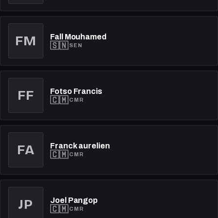
Fall Mouhamed
FM
🇸🇳
SEN
Fotso Francis
FF
🇨🇲
CMR
Franck aurelien
FA
🇨🇲
CMR
Joel Pangop
JP
🇨🇲
CMR