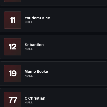
11
Youdom Brice
NULL
12
Sebastien
NULL
19
Momo Sooke
NULL
77
C Christian
NULL