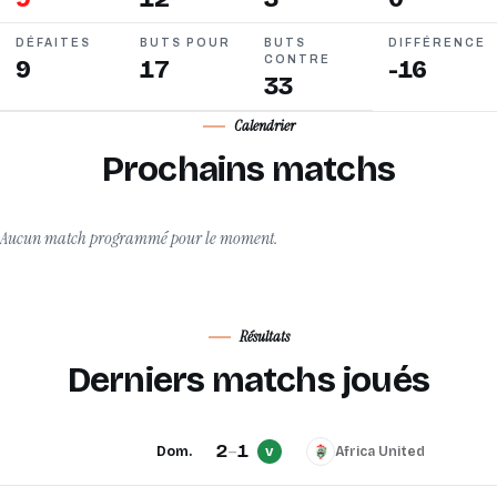
DÉFAITES
BUTS POUR
BUTS
DIFFÉRENCE
CONTRE
9
17
-16
33
Calendrier
Prochains matchs
Aucun match programmé pour le moment.
Résultats
Derniers matchs joués
2
–
1
Dom.
Africa United
V