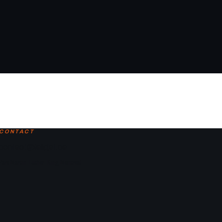
CONTACT
contact@laligaf.ca
Parc Martin-Luther-King, Montreal