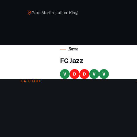
Parc Martin-Luther-King
Forme
FC Jazz
V
D
D
V
V
LA LIGUE
Calendrier
Équipes
Classement
Actualités
Contact