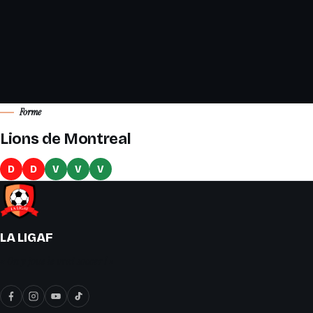
Forme
Lions de Montreal
D
D
V
V
V
LA LIGAF
« On y joue le vrai soccer ! »