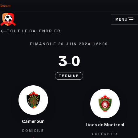
Saison
MENU
OUVRIR
LE
MENU
TOUT LE CALENDRIER
DIMANCHE 30 JUIN 2024
·
16h00
3
0
–
TERMINÉ
Cameroun
Lions de Montreal
DOMICILE
EXTÉRIEUR