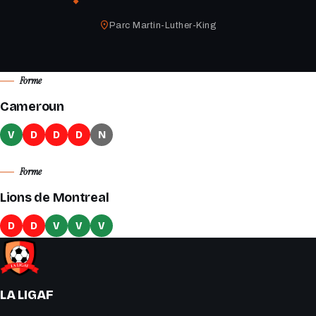
Parc Martin-Luther-King
Forme
Cameroun
V
D
D
D
N
Forme
Lions de Montreal
D
D
V
V
V
LA LIGAF