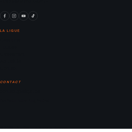
« On y joue le vrai soccer ! »
LA LIGUE
Calendrier
Équipes
Classement
Actualités
Contact
CONTACT
contact@laligaf.ca
Parc Martin-Luther-King, Montreal
© 2026 LA LIGAF. Tous droits réservés.