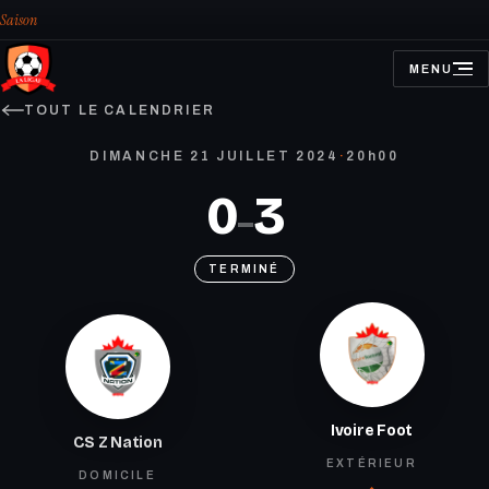
Saison
MENU
OUVRIR
LE
MENU
TOUT LE CALENDRIER
DIMANCHE 21 JUILLET 2024
·
20h00
0
3
–
TERMINÉ
Ivoire Foot
CS Z Nation
EXTÉRIEUR
DOMICILE