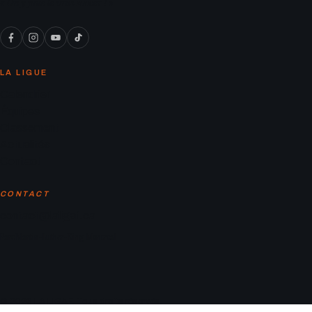
« On y joue le vrai soccer ! »
LA LIGUE
Calendrier
Équipes
Classement
Actualités
Contact
CONTACT
contact@laligaf.ca
Parc Martin-Luther-King, Montreal
© 2026 LA LIGAF. Tous droits réservés.