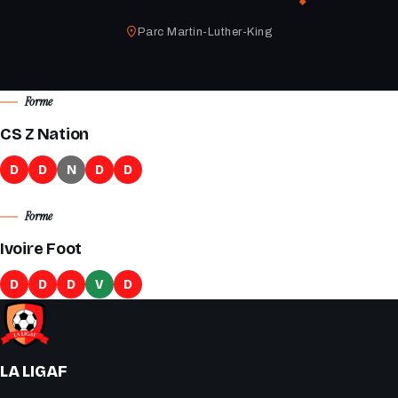
Parc Martin-Luther-King
Forme
CS Z Nation
D
D
N
D
D
Forme
Ivoire Foot
D
D
D
V
D
LA LIGAF