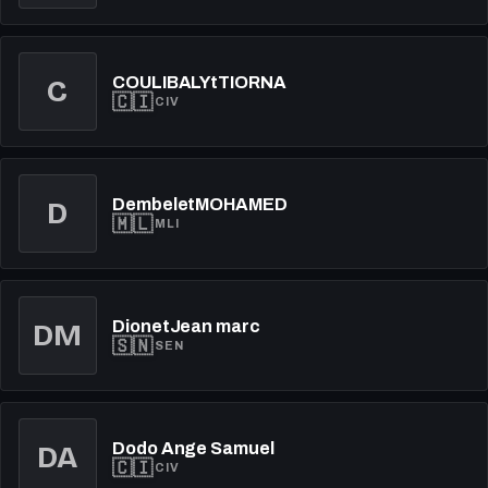
COULIBALYtTIORNA
C
🇨🇮
CIV
DembeletMOHAMED
D
🇲🇱
MLI
DionetJean marc
DM
🇸🇳
SEN
Dodo Ange Samuel
DA
🇨🇮
CIV