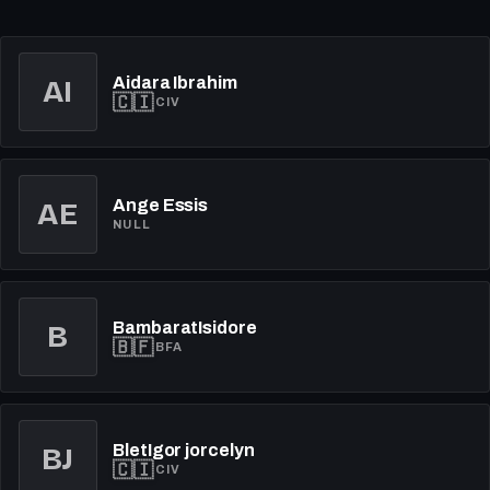
Aidara Ibrahim
AI
🇨🇮
CIV
AE
Ange Essis
NULL
BambaratIsidore
B
🇧🇫
BFA
BletIgor jorcelyn
BJ
🇨🇮
CIV