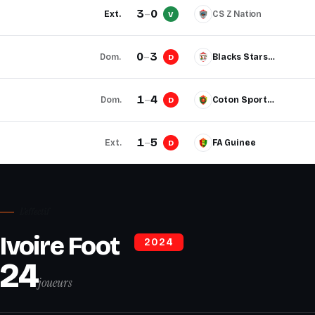
3
–
0
Ext.
CS Z Nation
V
0
–
3
Dom.
Blacks Stars Ghana
D
1
–
4
Dom.
Coton Sport de Montreal
D
1
–
5
Ext.
FA Guinee
D
L'effectif
Ivoire Foot
2024
24
joueurs