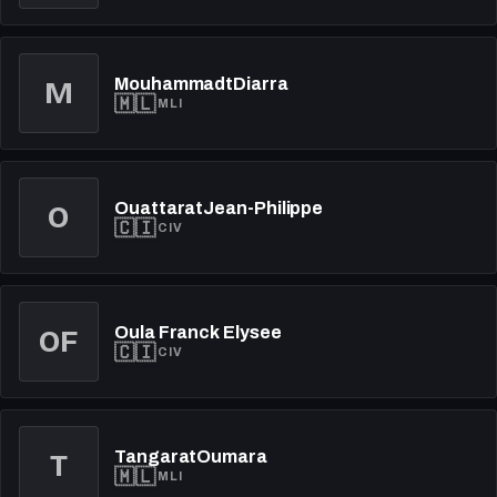
MouhammadtDiarra
M
🇲🇱
MLI
OuattaratJean-Philippe
O
🇨🇮
CIV
Oula Franck Elysee
OF
🇨🇮
CIV
TangaratOumara
T
🇲🇱
MLI