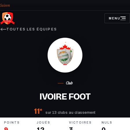
Saison
MENU
OUVRIR
LE
MENU
TOUTES LES ÉQUIPES
Club
IVOIRE FOOT
11
e
sur 13 clubs au classement
POINTS
JOUÉS
VICTOIRES
NULS
9
12
3
0