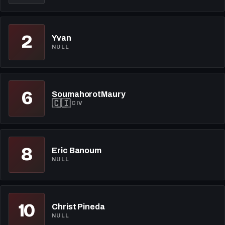
2
Yvan
NULL
6
SoumahorotMaury
🇨🇮
CIV
8
Eric Banoum
NULL
10
Christ Pineda
NULL