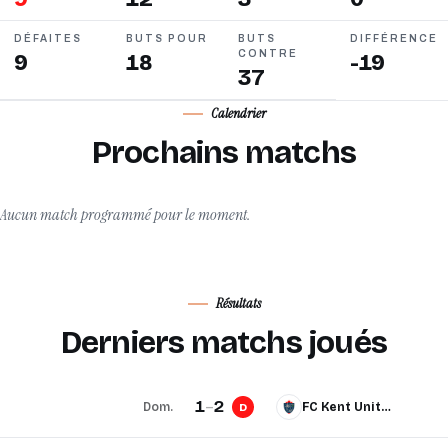
DÉFAITES
BUTS POUR
BUTS
DIFFÉRENCE
CONTRE
9
18
-19
37
Calendrier
Prochains matchs
Aucun match programmé pour le moment.
Résultats
Derniers matchs joués
1
–
2
Dom.
FC Kent United
D