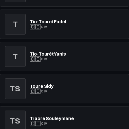
Tio-TouretFadel
T
🇨🇮
CIV
Tio-TourétYanis
T
🇨🇮
CIV
Toure Sidy
TS
🇨🇮
CIV
Traore Souleymane
TS
🇨🇮
CIV