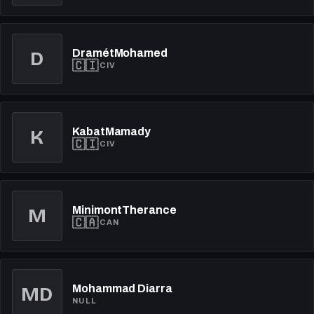
DramétMohamed
D
🇨🇮
CIV
KabatMamady
K
🇨🇮
CIV
MinimontTherance
M
🇨🇦
CAN
MD
Mohammad Diarra
NULL