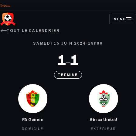
Saison
MENU
OUVRIR
LE
MENU
TOUT LE CALENDRIER
SAMEDI 15 JUIN 2024
·
18h00
1
1
–
TERMINÉ
FA Guinee
Africa United
DOMICILE
EXTÉRIEUR