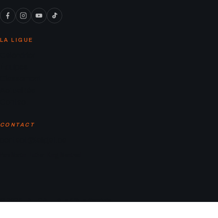
LA LIGUE
Calendrier
Équipes
Classement
Actualités
Contact
CONTACT
contact@laligaf.ca
Parc Martin-Luther-King, Montreal
© 2026 LA LIGAF. Tous droits réservés.
Mentions légales
Politique de confidentialité
Conditions d’utilisation