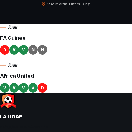
Parc Martin-Luther-King
Forme
FA Guinee
D
V
V
N
N
Forme
Africa United
V
V
V
V
D
LA LIGAF
« On y joue le vrai soccer ! »