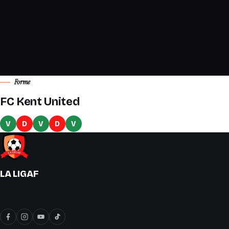
Forme
FC Kent United
V
D
V
D
V
LA LIGAF
« On y joue le vrai soccer ! »