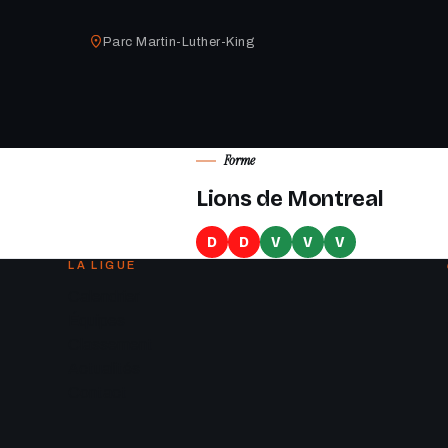
Parc Martin-Luther-King
Forme
Lions de Montreal
D
D
V
V
V
LA LIGUE
Calendrier
Équipes
Classement
Actualités
Contact