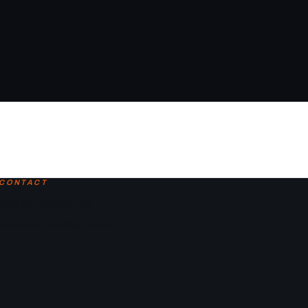
CONTACT
contact@laligaf.ca
Parc Martin-Luther-King, Montreal