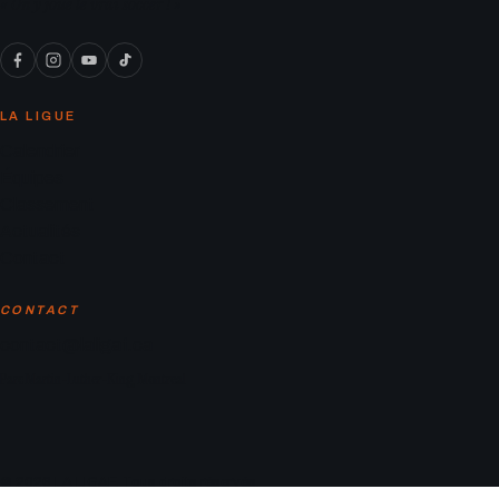
« On y joue le vrai soccer ! »
LA LIGUE
Calendrier
Équipes
Classement
Actualités
Contact
CONTACT
contact@laligaf.ca
Parc Martin-Luther-King, Montreal
© 2026 LA LIGAF. Tous droits réservés.