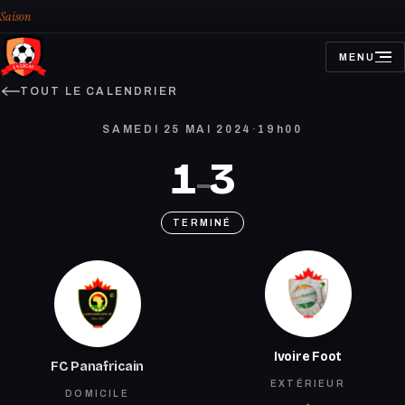
Saison
MENU
OUVRIR
LE
MENU
TOUT LE CALENDRIER
SAMEDI 25 MAI 2024
·
19h00
1
3
–
TERMINÉ
Ivoire Foot
FC Panafricain
EXTÉRIEUR
DOMICILE