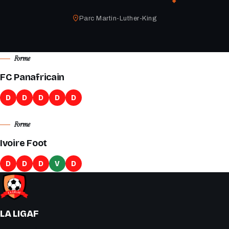
Parc Martin-Luther-King
Forme
FC Panafricain
D
D
D
D
D
Forme
Ivoire Foot
D
D
D
V
D
LA LIGAF