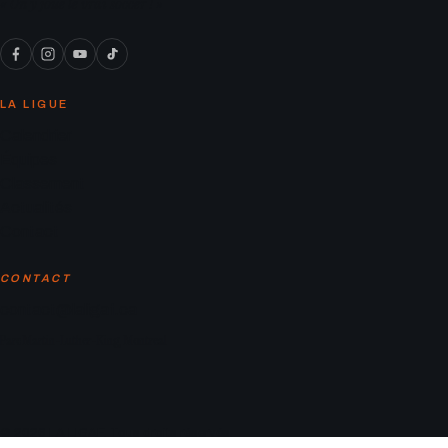
« On y joue le vrai soccer ! »
LA LIGUE
Calendrier
Équipes
Classement
Actualités
Contact
CONTACT
contact@laligaf.ca
Parc Martin-Luther-King, Montreal
© 2026 LA LIGAF. Tous droits réservés.