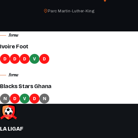
Parc Martin-Luther-King
Forme
Ivoire Foot
D
D
D
V
D
Forme
Blacks Stars Ghana
N
D
V
D
N
LA LIGAF