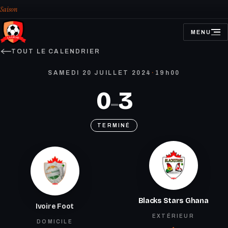
Saison
MENU
OUVRIR
LE
MENU
TOUT LE CALENDRIER
SAMEDI 20 JUILLET 2024
·
19h00
0
3
–
TERMINÉ
Blacks Stars Ghana
Ivoire Foot
EXTÉRIEUR
DOMICILE