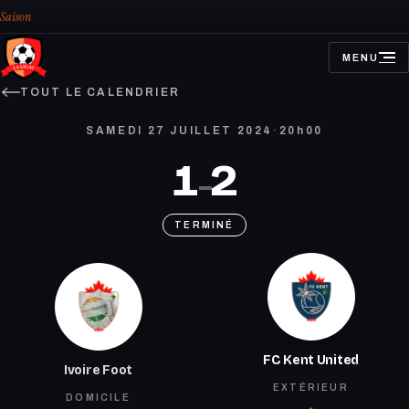
Saison
MENU
OUVRIR
LE
MENU
TOUT LE CALENDRIER
SAMEDI 27 JUILLET 2024
·
20h00
1
2
–
TERMINÉ
FC Kent United
Ivoire Foot
EXTÉRIEUR
DOMICILE