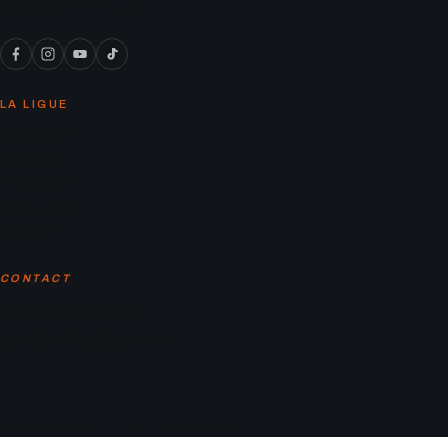
« On y joue le vrai soccer ! »
LA LIGUE
Calendrier
Équipes
Classement
Actualités
Contact
CONTACT
contact@laligaf.ca
Parc Martin-Luther-King, Montreal
© 2026 LA LIGAF. Tous droits réservés.