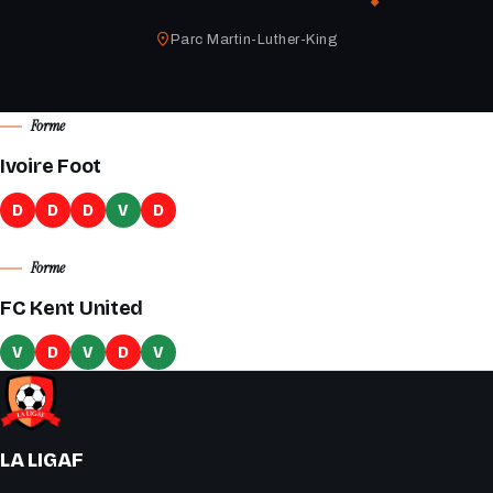
Parc Martin-Luther-King
Forme
Ivoire Foot
D
D
D
V
D
Forme
FC Kent United
V
D
V
D
V
LA LIGAF