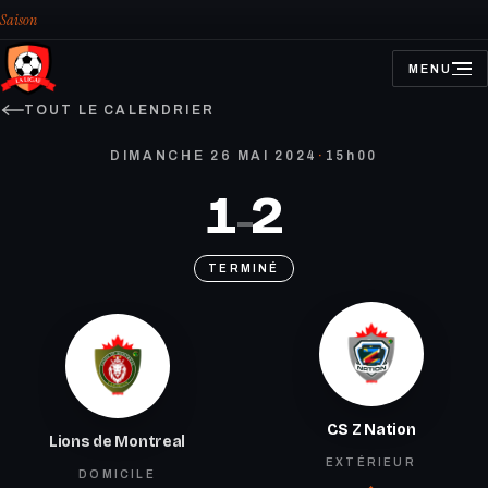
Saison
MENU
OUVRIR
LE
MENU
TOUT LE CALENDRIER
DIMANCHE 26 MAI 2024
·
15h00
1
2
–
TERMINÉ
CS Z Nation
Lions de Montreal
EXTÉRIEUR
DOMICILE