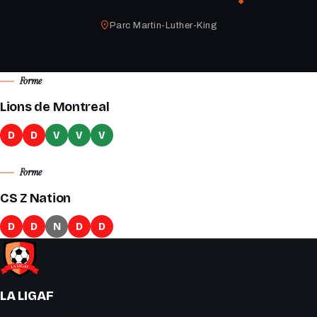
Parc Martin-Luther-King
Forme
Lions de Montreal
D
D
V
V
V
Forme
CS Z Nation
D
D
N
D
D
LA LIGAF