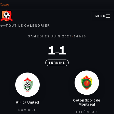
Saison
MENU
OUVRIR
LE
MENU
TOUT LE CALENDRIER
SAMEDI 22 JUIN 2024
·
14h30
1
1
–
TERMINÉ
Coton Sport de
Africa United
Montreal
DOMICILE
EXTÉRIEUR