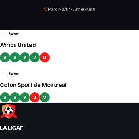
Parc Martin-Luther-King
Forme
Africa United
V
V
V
V
D
Forme
Coton Sport de Montreal
V
V
V
D
V
LA LIGAF
« On y joue le vrai soccer ! »