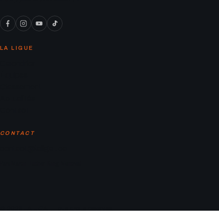
LA LIGUE
Calendrier
Équipes
Classement
Actualités
Contact
CONTACT
contact@laligaf.ca
Parc Martin-Luther-King, Montreal
© 2026 LA LIGAF. Tous droits réservés.