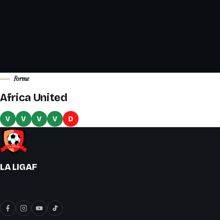
Forme
Africa United
V
V
V
V
D
LA LIGAF
« On y joue le vrai soccer ! »