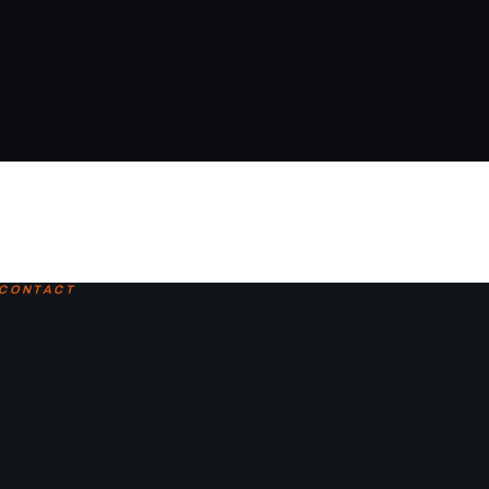
CONTACT
contact@laligaf.ca
Parc Martin-Luther-King, Montreal