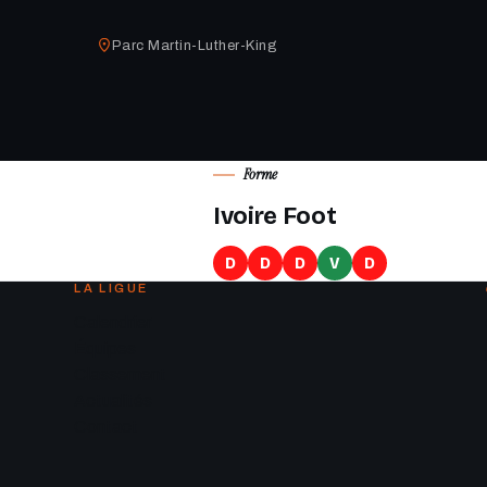
Parc Martin-Luther-King
Forme
Ivoire Foot
D
D
D
V
D
LA LIGUE
Calendrier
Équipes
Classement
Actualités
Contact